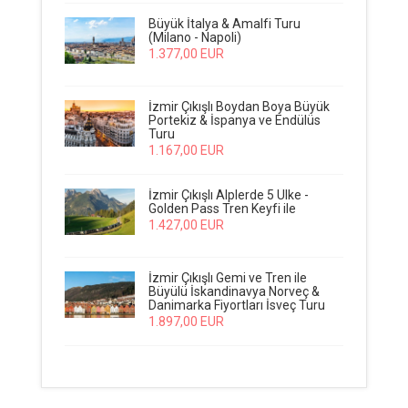
Büyük İtalya & Amalfi Turu
(Milano - Napoli)
1.377
,00
EUR
İzmir Çıkışlı Boydan Boya Büyük
Portekiz & İspanya ve Endülüs
Turu
1.167
,00
EUR
İzmir Çıkışlı Alplerde 5 Ülke -
Golden Pass Tren Keyfi ile
1.427
,00
EUR
İzmir Çıkışlı Gemi ve Tren ile
Büyülü İskandinavya Norveç &
Danimarka Fiyortları İsveç Turu
1.897
,00
EUR