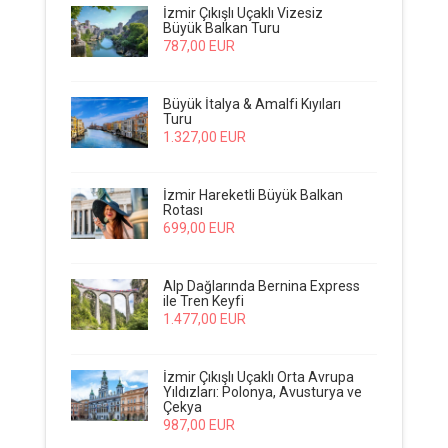
İzmir Çıkışlı Uçaklı Vizesiz
Büyük Balkan Turu
787
,00
EUR
Büyük İtalya & Amalfi Kıyıları
Turu
1.327
,00
EUR
İzmir Hareketli Büyük Balkan
Rotası
699
,00
EUR
Alp Dağlarında Bernina Express
ile Tren Keyfi
1.477
,00
EUR
İzmir Çıkışlı Uçaklı Orta Avrupa
Yıldızları: Polonya, Avusturya ve
Çekya
987
,00
EUR