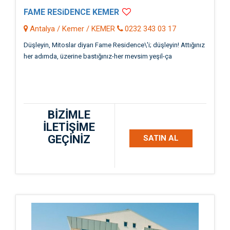
FAME RESiDENCE KEMER
Antalya / Kemer / KEMER
0232 343 03 17
Düşleyin, Mitoslar diyarı Fame Residence\'i; düşleyin! Attığınız
her adımda, üzerine bastığınız-her mevsim yeşil-ça
BİZİMLE
İLETİŞİME
GEÇİNİZ
SATIN AL