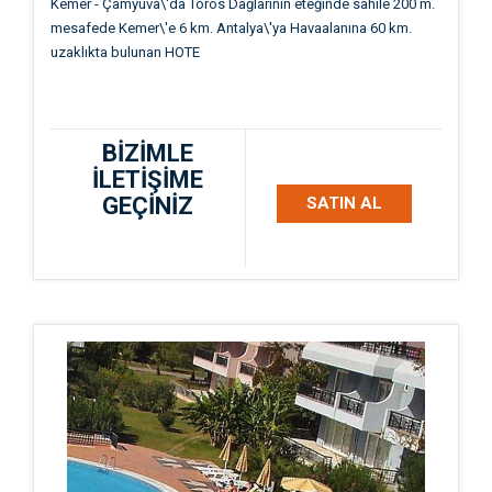
Kemer - Çamyuva\'da Toros Dağlarının eteğinde sahile 200 m.
mesafede Kemer\'e 6 km. Antalya\'ya Havaalanına 60 km.
uzaklıkta bulunan HOTE
BİZİMLE
İLETİŞİME
GEÇİNİZ
SATIN AL