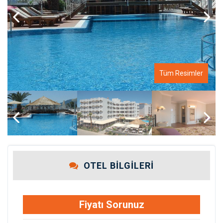
Previous
Next
Tüm Resimler
Previous
Next
OTEL BILGILERI
Fiyatı Sorunuz